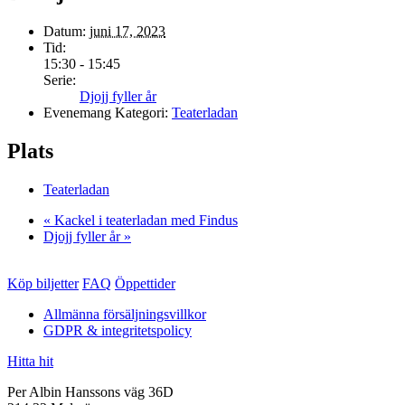
Datum:
juni 17, 2023
Tid:
15:30 - 15:45
Serie:
Djojj fyller år
Evenemang Kategori:
Teaterladan
Plats
Teaterladan
«
Kackel i teaterladan med Findus
Djojj fyller år
»
Köp biljetter
FAQ
Öppettider
Allmänna försäljningsvillkor
GDPR & integritetspolicy
Hitta hit
Per Albin Hanssons väg 36D