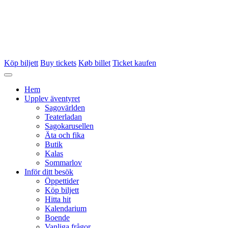
Köp biljett
Buy tickets
Køb billet
Ticket kaufen
Hem
Upplev äventyret
Sagovärlden
Teaterladan
Sagokarusellen
Äta och fika
Butik
Kalas
Sommarlov
Inför ditt besök
Öppettider
Köp biljett
Hitta hit
Kalendarium
Boende
Vanliga frågor