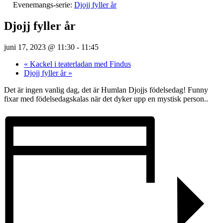
Evenemangs-serie:
Djojj fyller år
Djojj fyller år
juni 17, 2023 @ 11:30
-
11:45
«
Kackel i teaterladan med Findus
Djojj fyller år
»
Det är ingen vanlig dag, det är Humlan Djojjs födelsedag! Funny
fixar med födelsedagskalas när det dyker upp en mystisk person..