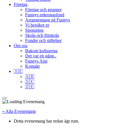
Företag
Företag och grupper
Funnys enkronasfond
Arrangemang på Funnys
Vi besöker er
Sponsring
Skola och förskola
Fonder och stiftelser
Om oss
Bakom kulisserna
Det var en gång..
Funnys App
Kontakt
🇸🇪
🇬🇧
🇩🇰
🇩🇪
« Alla Evenemang
Detta evenemang har redan ägt rum.