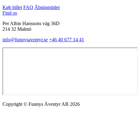
Køb billet
FAQ
Åbningstider
Find os
Per Albin Hanssons väg 36D
214 32 Malmö
info@funnysaventyr.se
+46 40 677 14 41
Copyright © Funnys Äventyr AB 2026