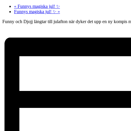
«
Funnys magiska jul! ✨
Funnys magiska jul! ✨
»
Funny och Djojj längtar till julafton när dyker det upp en ny kompis 