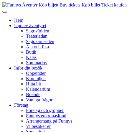
Köp biljett
Buy tickets
Køb billet
Ticket kaufen
Hem
Upplev äventyret
Sagovärlden
Teaterladan
Sagokarusellen
Äta och fika
Butik
Kalas
Sommarlov
Inför ditt besök
Öppettider
Köp biljett
Hitta hit
Kalendarium
Boende
Vanliga frågor
Företag
Företag och grupper
Funnys enkronasfond
Arrangemang på Funnys
Vi besöker er
Sponsring