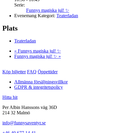
Serie:
Funnys magiska jul! ✨
Evenemang Kategori:
Teaterladan
Plats
Teaterladan
«
Funnys magiska jul! ✨
Funnys magiska jul! ✨
»
Köp biljetter
FAQ
Öppettider
Allmänna försäljningsvillkor
GDPR & integritetspolicy
Hitta hit
Per Albin Hanssons väg 36D
214 32 Malmö
info@funnysaventyr.se
+46 40 677 14 41