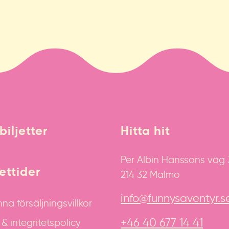
biljetter
Hitta hit
Per Albin Hanssons väg
ttider
214 32 Malmö
info@funnysaventyr.s
na försäljningsvillkor
+46 40 677 14 41
 integritetspolicy