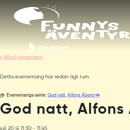
Köp biljett
« Alla Evenemang
Detta evenemang har redan ägt rum.
Evenemangs-serie:
God natt, Alfons Åberg 💤
God natt, Alfons
juli 20 @ 11:30
-
11:45