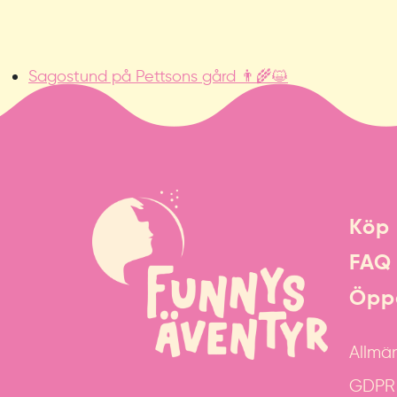
Sagostund på Pettsons gård 👨‍🌾😺
Köp 
FAQ
Öppe
Allmän
GDPR &