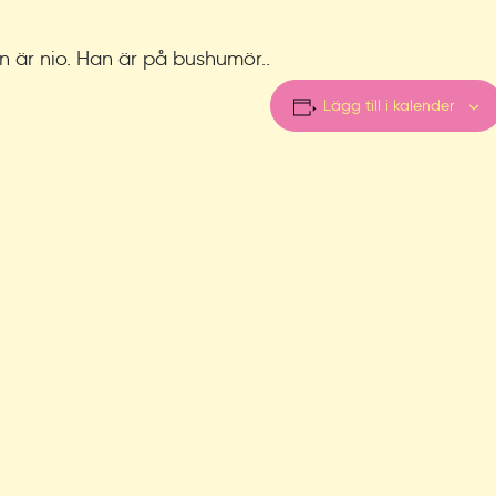
an är nio. Han är på bushumör..
Lägg till i kalender