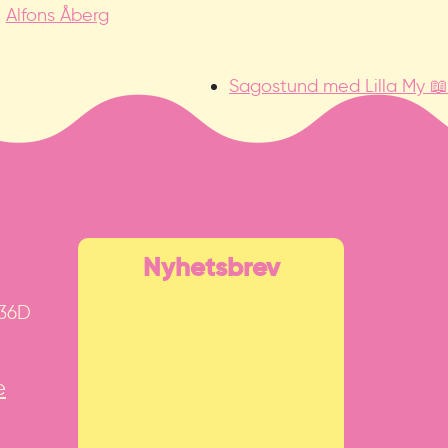
Alfons Åberg
Sagostund med Lilla My 📖
Nyhetsbrev
 36D
e