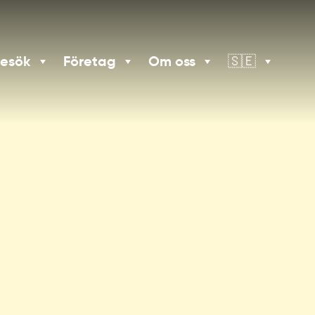
besök
Företag
Om oss
🇸🇪