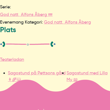
Serie:
God natt, Alfons Åberg 💤
Evenemang Kategori:
God natt, Alfons Åberg
Plats
Teaterladan
Sagostund på Pettsons gård
Sagostund med Lilla
👨‍🌾😺
My 📖