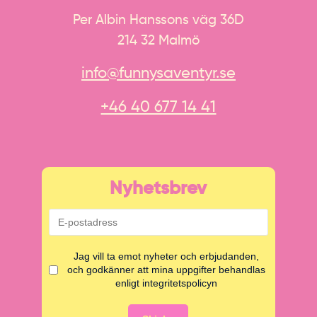
Per Albin Hanssons väg 36D
214 32 Malmö
info@funnysaventyr.se
+46 40 677 14 41
Nyhetsbrev
Jag vill ta emot nyheter och erbjudanden,
och godkänner att mina uppgifter behandlas
enligt integritetspolicyn