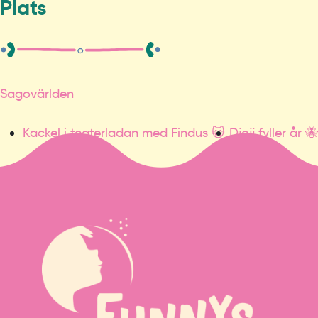
Plats
Sagovärlden
Kackel i teaterladan med Findus 😺
Djojj fyller år 🐝