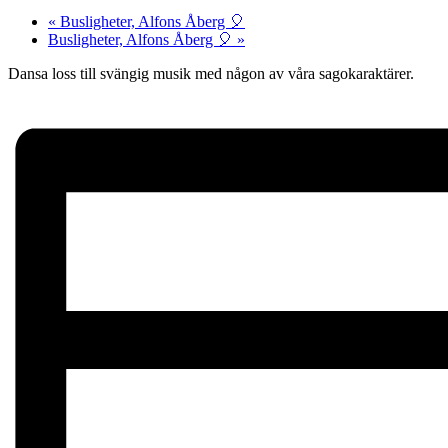
«
Busligheter, Alfons Åberg 🎈
Busligheter, Alfons Åberg 🎈
»
Dansa loss till svängig musik med någon av våra sagokaraktärer.