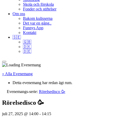
Skola och förskola
Fonder och stiftelser
Om oss
Bakom kulisserna
Det var en gång..
Funnys App
Kontakt
🇸🇪
🇬🇧
🇩🇰
🇩🇪
« Alla Evenemang
Detta evenemang har redan ägt rum.
Evenemangs-serie:
Rörelsedisco 🥳
Rörelsedisco 🥳
juli 27, 2025 @ 14:00
-
14:15