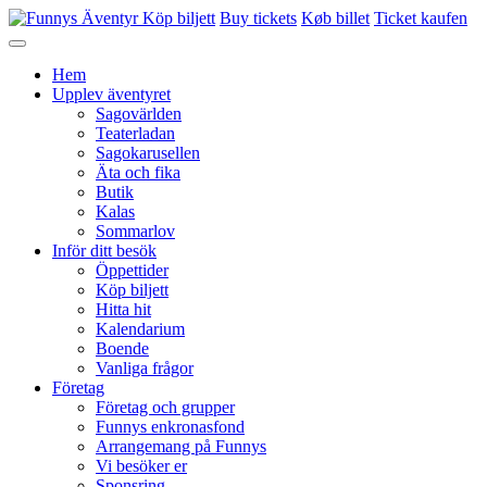
Köp biljett
Buy tickets
Køb billet
Ticket kaufen
Hem
Upplev äventyret
Sagovärlden
Teaterladan
Sagokarusellen
Äta och fika
Butik
Kalas
Sommarlov
Inför ditt besök
Öppettider
Köp biljett
Hitta hit
Kalendarium
Boende
Vanliga frågor
Företag
Företag och grupper
Funnys enkronasfond
Arrangemang på Funnys
Vi besöker er
Sponsring