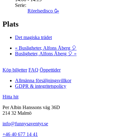
Serie:
Rörelsedisco 🥳
Plats
Det magiska trädet
«
Busligheter, Alfons Åberg 🎈
Busligheter, Alfons Åberg 🎈
»
Köp biljetter
FAQ
Öppettider
Allmänna försäljningsvillkor
GDPR & integritetspolicy
Hitta hit
Per Albin Hanssons väg 36D
214 32 Malmö
info@funnysaventyr.se
+46 40 677 14 41