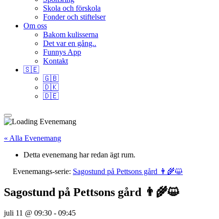
Skola och förskola
Fonder och stiftelser
Om oss
Bakom kulisserna
Det var en gång..
Funnys App
Kontakt
🇸🇪
🇬🇧
🇩🇰
🇩🇪
« Alla Evenemang
Detta evenemang har redan ägt rum.
Evenemangs-serie:
Sagostund på Pettsons gård 👨‍🌾😺
Sagostund på Pettsons gård 👨‍🌾😺
juli 11 @ 09:30
-
09:45