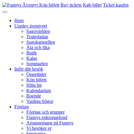
Köp biljett
Buy tickets
Køb billet
Ticket kaufen
Hem
Upplev äventyret
Sagovärlden
Teaterladan
Sagokarusellen
Äta och fika
Butik
Kalas
Sommarlov
Inför ditt besök
Öppettider
Köp biljett
Hitta hit
Kalendarium
Boende
Vanliga frågor
Företag
Företag och grupper
Funnys enkronasfond
Arrangemang på Funnys
Vi besöker er
Sponsring