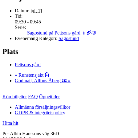
Datum:
juli 11
Tid:
09:30 - 09:45
Serie:
Sagostund på Pettsons gård 👨‍🌾😺
Evenemang Kategori:
Sagostund
Plats
Pettsons gård
«
Runstensjakt 🗿
God natt, Alfons Åberg 💤
»
Köp biljetter
FAQ
Öppettider
Allmänna försäljningsvillkor
GDPR & integritetspolicy
Hitta hit
Per Albin Hanssons väg 36D