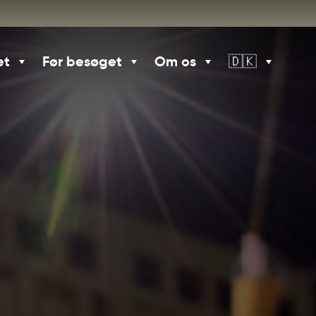
et
Før besøget
Om os
🇩🇰