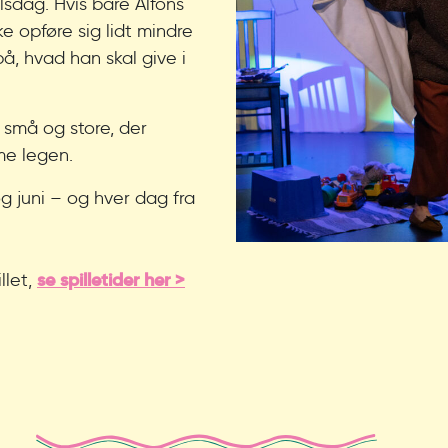
lsdag. Hvis bare Alfons
ke opføre sig lidt mindre
å, hvad han skal give i
r små og store, der
me legen.
og juni – og hver dag fra
se spilletider her >
llet,