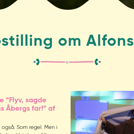
estilling om Alfon
e “Flyv, sagde
s Åbergs far!” af
r også. Som regel. Men i