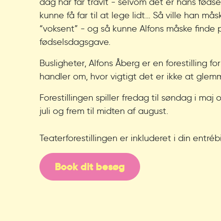
dag har far travlt - selvom det er hans fødse
kunne få far til at lege lidt… Så ville han mås
“voksent” - og så kunne Alfons måske finde p
fødselsdagsgave.
Busligheter, Alfons Åberg er en forestilling fo
handler om, hvor vigtigt det er ikke at glem
Forestillingen spiller fredag til søndag i maj 
juli og frem til midten af august.
Teaterforestillingen er inkluderet i din entrébi
Book dit besøg