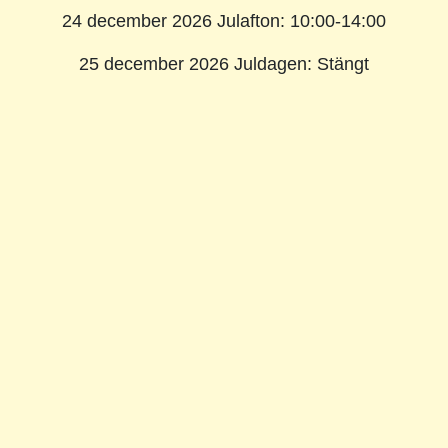
24 december 2026 Julafton: 10:00-14:00
25 december 2026 Juldagen: Stängt
31 december 2026 Nyårsafton: 10:00-14:00
1 januari 2027 Nyårsdagen: Stängt
Läs mer om butiken →