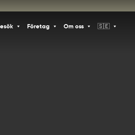
besök
Företag
Om oss
🇸🇪