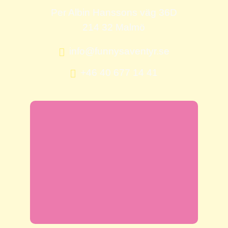
Per Albin Hanssons väg 36D
214 32 Malmö
info@funnysaventyr.se
+46 40 677 14 41