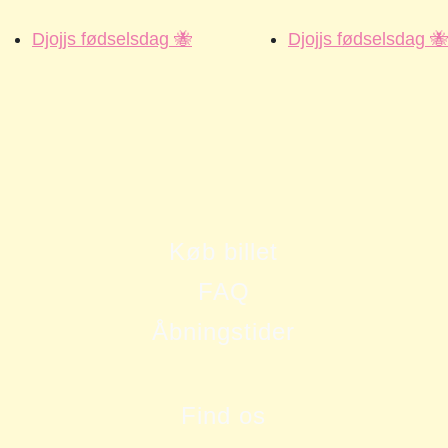
Djojjs fødselsdag 🐝
Djojjs fødselsdag 🐝
Køb billet
FAQ
Åbningstider
Find os