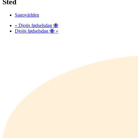
Sted
Sagovärlden
«
Djojjs fødselsdag 🐝
Djojjs fødselsdag 🐝
»