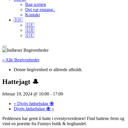
Bag scenen
Det var engang..
Kontakt
🇩🇰
🇸🇪
🇬🇧
🇩🇪
« Alle Begivenheder
Denne begivenhed er allerede afholdt.
Hattejagt 🎩
februar 19, 2024 @ 10:00
-
17:00
«
Djojjs fødselsdag 🐝
Djojjs fødselsdag 🐝
»
Peddersen har gemt ti hatte i eventyrverdenen! Find hattene frem og
vind en præmie fra Funnys butik & boghandel.