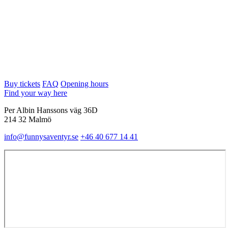
Buy tickets
FAQ
Opening hours
Find your way here
Per Albin Hanssons väg 36D
214 32 Malmö
info@funnysaventyr.se
+46 40 677 14 41