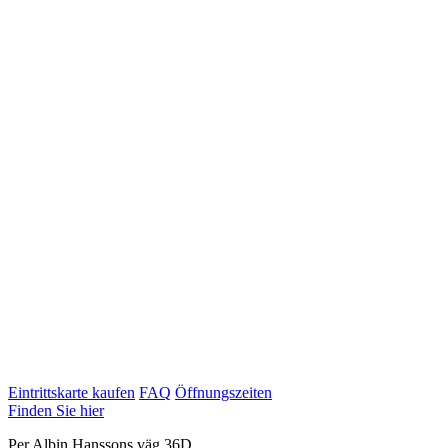
Eintrittskarte kaufen
FAQ
Öffnungszeiten
Finden Sie hier
Per Albin Hanssons väg 36D