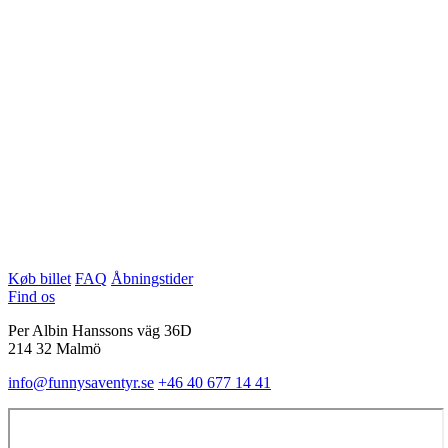
Køb billet
FAQ
Åbningstider
Find os
Per Albin Hanssons väg 36D
214 32 Malmö
info@funnysaventyr.se
+46 40 677 14 41