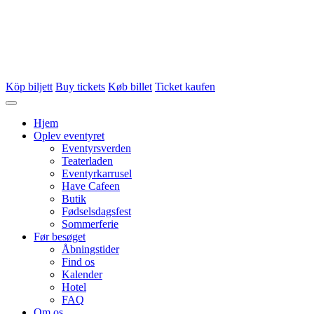
Köp biljett
Buy tickets
Køb billet
Ticket kaufen
Hjem
Oplev eventyret
Eventyrsverden
Teaterladen
Eventyrkarrusel
Have Cafeen
Butik
Fødselsdagsfest
Sommerferie
Før besøget
Åbningstider
Find os
Kalender
Hotel
FAQ
Om os