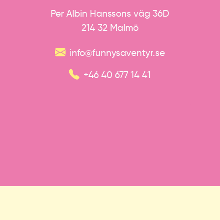
Per Albin Hanssons väg 36D
214 32 Malmö
info@funnysaventyr.se
+46 40 677 14 41