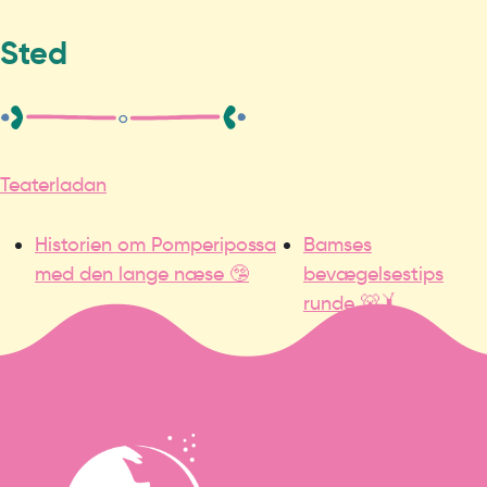
Sted
Teaterladan
Historien om Pomperipossa
Bamses
med den lange næse 🤥
bevægelsestips
runde 🐻🤸