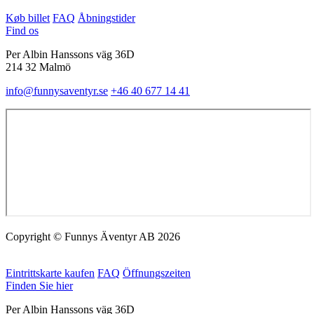
Køb billet
FAQ
Åbningstider
Find os
Per Albin Hanssons väg 36D
214 32 Malmö
info@funnysaventyr.se
+46 40 677 14 41
Copyright © Funnys Äventyr AB 2026
Eintrittskarte kaufen
FAQ
Öffnungszeiten
Finden Sie hier
Per Albin Hanssons väg 36D