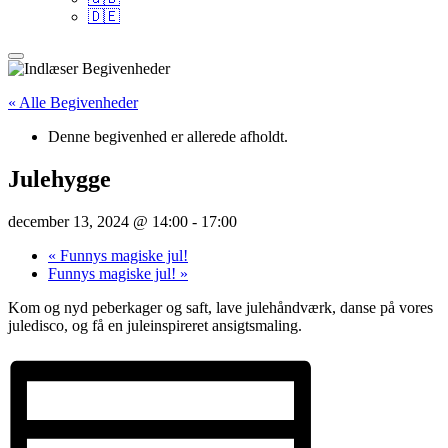
🇩🇪
« Alle Begivenheder
Denne begivenhed er allerede afholdt.
Julehygge
december 13, 2024 @ 14:00
-
17:00
«
Funnys magiske jul!
Funnys magiske jul!
»
Kom og nyd peberkager og saft, lave julehåndværk, danse på vores
juledisco, og få en juleinspireret ansigtsmaling.