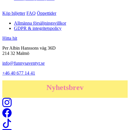
Köp biljetter
FAQ
Öppettider
Allmänna försäljningsvillkor
GDPR & integritetspolicy
Hitta hit
Per Albin Hanssons väg 36D
214 32 Malmö
info@funnysaventyr.se
+46 40 677 14 41
Nyhetsbrev