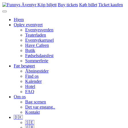
Köp biljett
Buy tickets
Køb billet
Ticket kaufen
Hjem
Oplev eventyret
Eventyrsverden
Teaterladen
Eventyrkarrusel
Have Cafeen
Butik
Fødselsdagsfest
Sommerferie
Før besøget
Åbningstider
Find os
Kalender
Hotel
FAQ
Om os
Bag scenen
Det var engang..
Kontakt
🇩🇰
🇸🇪
🇬🇧