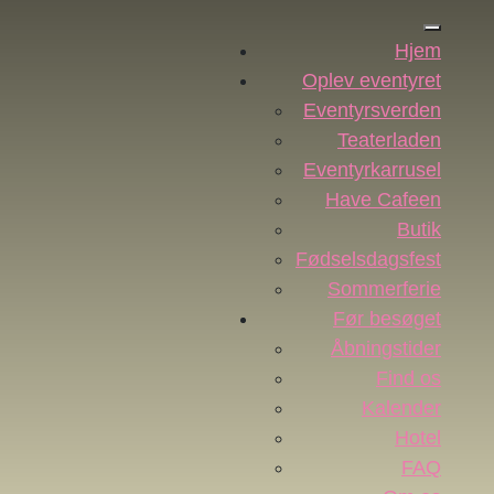
Hjem
Oplev eventyret
Eventyrsverden
Teaterladen
Eventyrkarrusel
Have Cafeen
Butik
Fødselsdagsfest
Sommerferie
Før besøget
Åbningstider
Find os
Kalender
Hotel
FAQ