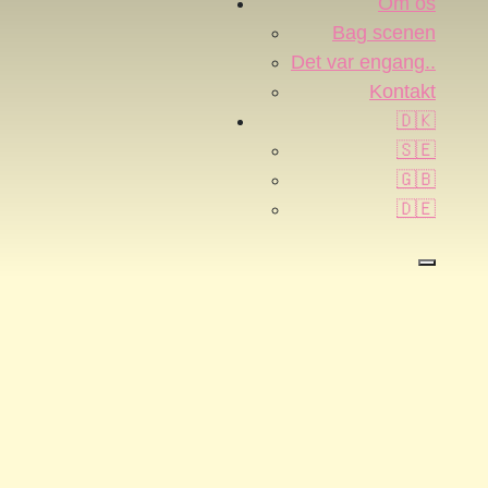
Om os
Bag scenen
Det var engang..
Kontakt
🇩🇰
🇸🇪
🇬🇧
🇩🇪