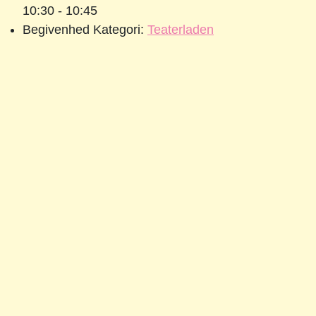
10:30 - 10:45
Begivenhed Kategori:
Teaterladen
Sted
Teaterladan
«
Syng med Peddersen 🎶
Syng med Findus 🎶
»
Køb 