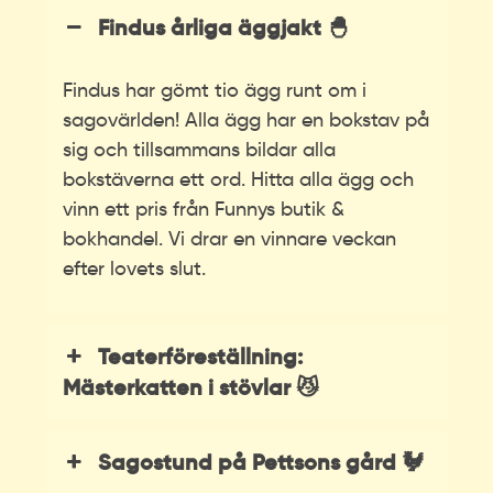
Findus årliga äggjakt 🐣
Findus har gömt tio ägg runt om i
sagovärlden! Alla ägg har en bokstav på
sig och tillsammans bildar alla
bokstäverna ett ord. Hitta alla ägg och
vinn ett pris från Funnys butik &
bokhandel. Vi drar en vinnare veckan
efter lovets slut.
Teaterföreställning:
Mästerkatten i stövlar 😼
Sagostund på Pettsons gård 🐓