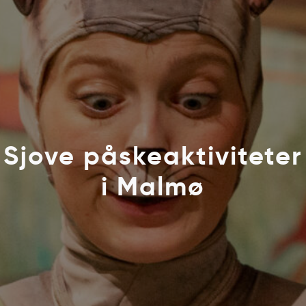
Sjove påskeaktiviteter
i Malmø