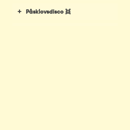
Påsklovsdisco 👯
Påskpyssel 💌
Sagostund med Alfons Åberg 📖