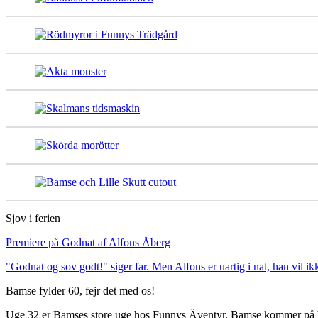
Sjov i ferien
Premiere på Godnat af Alfons Åberg
"Godnat og sov godt!" siger far. Men Alfons er uartig i nat, han vil ik
Bamse fylder 60, fejr det med os!
Uge 32 er Bamses store uge hos Funnys Äventyr. Bamse kommer på 