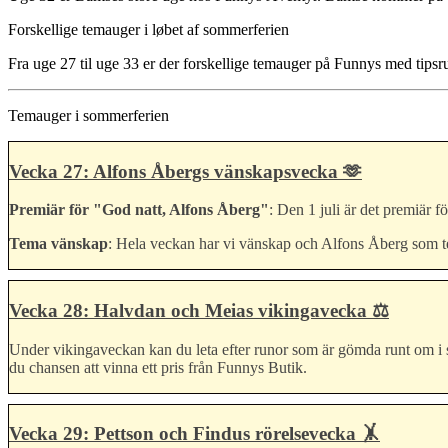
Forskellige temauger i løbet af sommerferien
Fra uge 27 til uge 33 er der forskellige temauger på Funnys med tipsr
Temauger i sommerferien
Vecka 27: Alfons Åbergs vänskapsvecka 🫶
Premiär för "God natt, Alfons Åberg"
: Den 1 juli är det premiär 
Tema vänskap
: Hela veckan har vi vänskap och Alfons Åberg som tem
Vecka 28: Halvdan och Meias vikingavecka ⚖️
Under vikingaveckan kan du leta efter runor som är gömda runt om i sa
du chansen att vinna ett pris från Funnys Butik.
Vecka 29: Pettson och Findus rörelsevecka 🤸