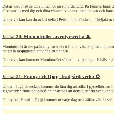
Det är viktigt att se till att man rör på sig ordentligt. På Funnys fin
tillsammans med dig och dina vänner. Att dansa med en katt och hans gu
Under veckan kan du också delta i Pettson och Findus muckeljakt och
Vecka 30: Mumintrollets äventyrsvecka 🎩
Mumintrollet är ute på äventyr och ska träffa en vän. Följ med honom
för att få möjligheten att vinna ett fint pris.
Under veckan kommer Mumintrollet såklart ut varje dag och hälsar på
Vecka 31: Funny och Djojjs trädgårdsvecka 🌻
Under trädgårdsveckan kommer du lära dig att odla. I pysselhörnan fin
sagovärlden finns det också en tipsrunda att delta i, där du även kan vi
Funny och Humlan Djojj kommer ut varje dag och träffar våra besöka