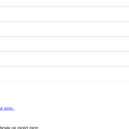
ke sove..
besøg og meget mere.