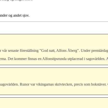
under og andet sjov.
för vår senaste föreställning "God natt, Alfons Åberg". Under premiärd
a. Det kommer finnas en Alfonstipsrunda utplacerad i sagovärlden. Alla 
govärlden. Runor var vikingarnas skrivtecken, precis som bokstäver. Över