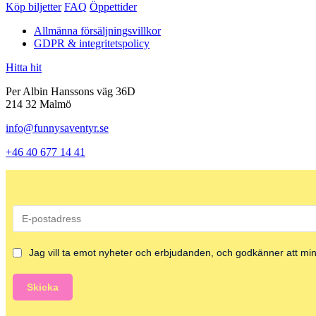
Köp biljetter
FAQ
Öppettider
Allmänna försäljningsvillkor
GDPR & integritetspolicy
Hitta hit
Per Albin Hanssons väg 36D
214 32 Malmö
info@funnysaventyr.se
+46 40 677 14 41
Jag vill ta emot nyheter och erbjudanden, och godkänner att mina
Skicka