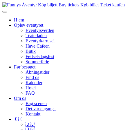
Köp biljett
Buy tickets
Køb billet
Ticket kaufen
Hjem
Oplev eventyret
Eventyrsverden
Teaterladen
Eventyrkarrusel
Have Cafeen
Butik
Fødselsdagsfest
Sommerferie
Før besøget
Åbningstider
Find os
Kalender
Hotel
FAQ
Om os
Bag scenen
Det var engang..
Kontakt
🇩🇰
🇸🇪
🇬🇧