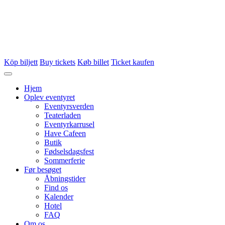
Köp biljett
Buy tickets
Køb billet
Ticket kaufen
Hjem
Oplev eventyret
Eventyrsverden
Teaterladen
Eventyrkarrusel
Have Cafeen
Butik
Fødselsdagsfest
Sommerferie
Før besøget
Åbningstider
Find os
Kalender
Hotel
FAQ
Om os