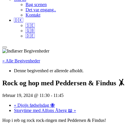
Bag scenen
Det var engang..
Kontakt
🇩🇰
🇸🇪
🇬🇧
🇩🇪
« Alle Begivenheder
Denne begivenhed er allerede afholdt.
Rock og hop med Peddersen & Findus 🤸
februar 19, 2024 @ 11:30
-
11:45
«
Djojjs fødselsdag 🐝
Storytime med Alfons Åberg 📖
»
Hop i reb og rock rock-ringen med Peddersen & Findus!