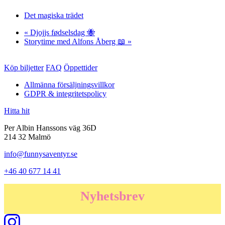
Det magiska trädet
«
Djojjs fødselsdag 🐝
Storytime med Alfons Åberg 📖
»
Köp biljetter
FAQ
Öppettider
Allmänna försäljningsvillkor
GDPR & integritetspolicy
Hitta hit
Per Albin Hanssons väg 36D
214 32 Malmö
info@funnysaventyr.se
+46 40 677 14 41
Nyhetsbrev