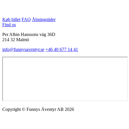
Køb billet
FAQ
Åbningstider
Find os
Per Albin Hanssons väg 36D
214 32 Malmö
info@funnysaventyr.se
+46 40 677 14 41
Copyright © Funnys Äventyr AB 2026