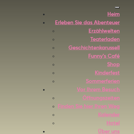
Heim
Erleben Sie das Abenteuer
Erzählwelten
Teaterladen
Geschichtenkarussell
Funny’s Café
Shop
Kinderfest
Sommerferien
Vor Ihrem Besuch
Öffnungszeiten
Finden Sie hier Ihren Weg
Kalender
Hotel
Über uns