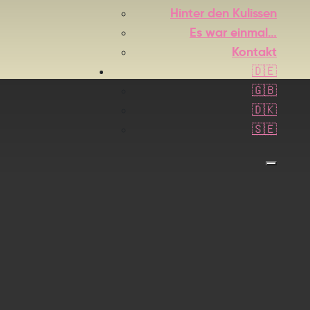
Hinter den Kulissen
Es war einmal…
Kontakt
🇩🇪
🇬🇧
🇩🇰
🇸🇪