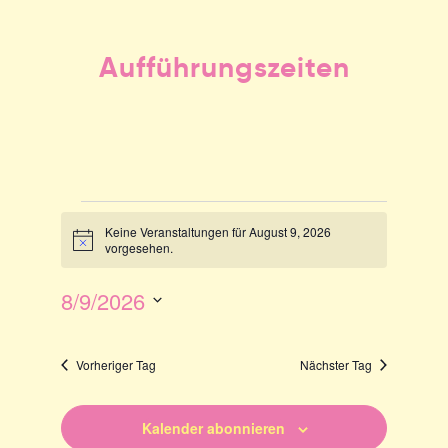
Aufführungszeiten
Veranstaltungen für
Keine Veranstaltungen für August 9, 2026
Hinweis
vorgesehen.
Veranstaltung
Ansichten-
Ansichten-
Navigation
8/9/2026
Navigation
Datum
wählen.
Vorheriger Tag
Nächster Tag
Kalender abonnieren