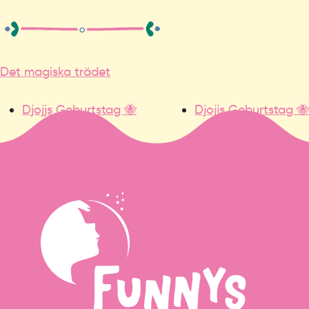
Det magiska trädet
Djojjs Geburtstag 🐝
Djojjs Geburtstag 🐝