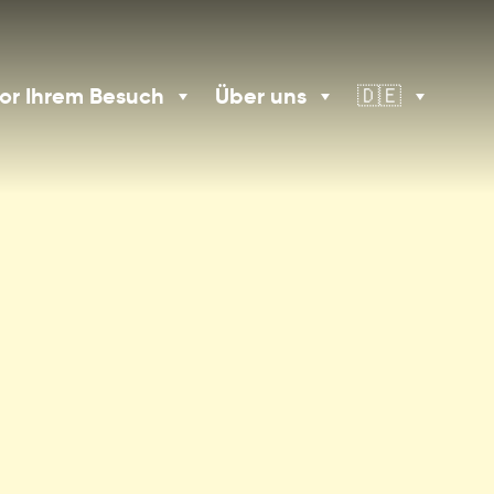
or Ihrem Besuch
Über uns
🇩🇪