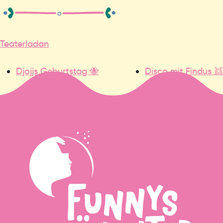
Teaterladan
Djojjs Geburtstag 🐝
Disco mit Findus 👯