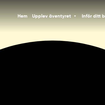
Hem
Upplev äventyret
Inför ditt 