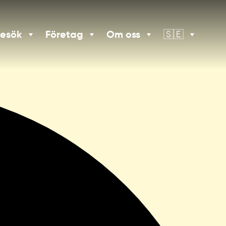
besök
Företag
Om oss
🇸🇪