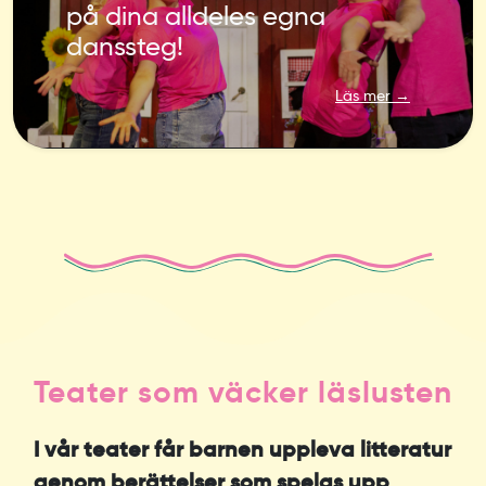
på dina alldeles egna
danssteg!
Läs mer →
Teater som väcker läslusten
I vår teater får barnen uppleva litteratur
genom berättelser som spelas upp