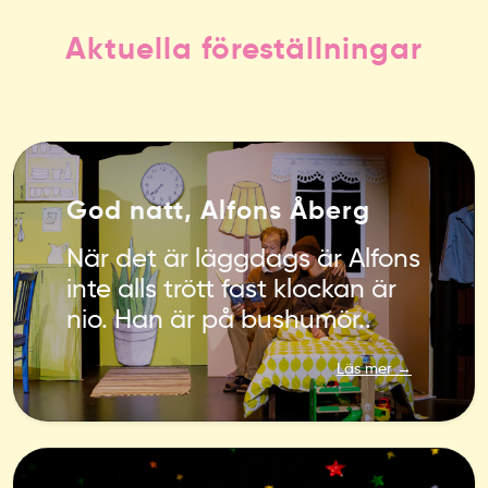
Aktuella föreställningar
God natt, Alfons Åberg
När det är läggdags är Alfons
inte alls trött fast klockan är
nio. Han är på bushumör..
Läs mer →