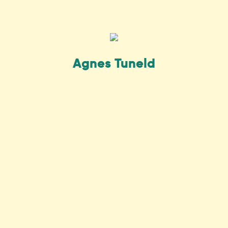
Agnes Tuneld
Alina Berg
Molly Särnevång