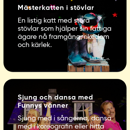
Mästerkatten i stövlar
En listig katt med stora
stövlar som hjälper sin fattiga
ägare nå framgång, rikedom
och kärlek.
Läs mer →
Sjung och dansa med
Funnys vänner
Sjung med i sångerna, dansa
med i koreografin eller hitta