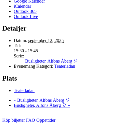
Google Kalender
iCalendar
Outlook 365
Outlook Live
Detaljer
Datum:
september 12, 2025
Tid:
15:30 - 15:45
Serie:
Busligheter, Alfons Åberg 🎈
Evenemang Kategori:
Teaterladan
Plats
Teaterladan
«
Busligheter, Alfons Åberg 🎈
Busligheter, Alfons Åberg 🎈
»
Köp biljetter
FAQ
Öppettider