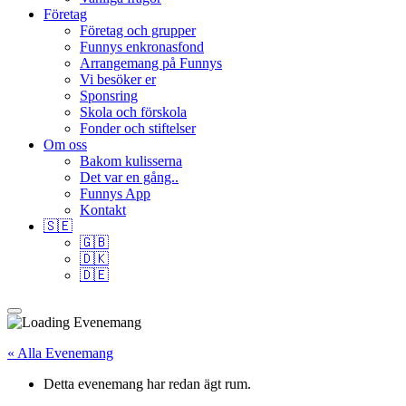
Företag
Företag och grupper
Funnys enkronasfond
Arrangemang på Funnys
Vi besöker er
Sponsring
Skola och förskola
Fonder och stiftelser
Om oss
Bakom kulisserna
Det var en gång..
Funnys App
Kontakt
🇸🇪
🇬🇧
🇩🇰
🇩🇪
« Alla Evenemang
Detta evenemang har redan ägt rum.