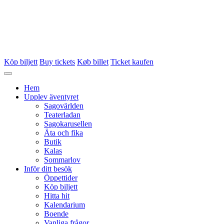
Köp biljett
Buy tickets
Køb billet
Ticket kaufen
Hem
Upplev äventyret
Sagovärlden
Teaterladan
Sagokarusellen
Äta och fika
Butik
Kalas
Sommarlov
Inför ditt besök
Öppettider
Köp biljett
Hitta hit
Kalendarium
Boende
Vanliga frågor