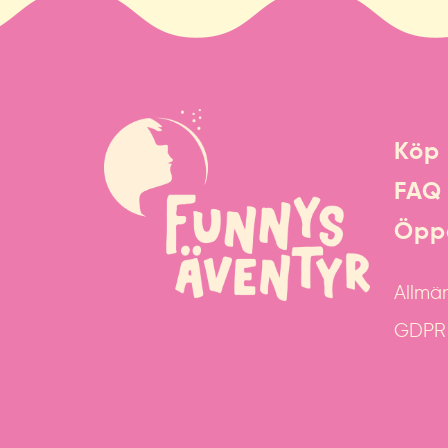
Köp 
FAQ
Öppe
Allmän
GDPR &