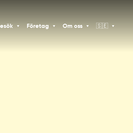
besök
Företag
Om oss
🇸🇪