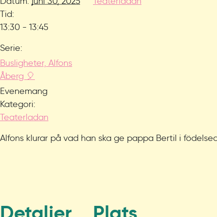
Datum:
juni 30, 2025
Teaterladan
Tid:
13:30 - 13:45
Serie:
Busligheter, Alfons
Åberg 🎈
Evenemang
Kategori:
Teaterladan
Alfons klurar på vad han ska ge pappa Bertil i födels
Detaljer
Plats