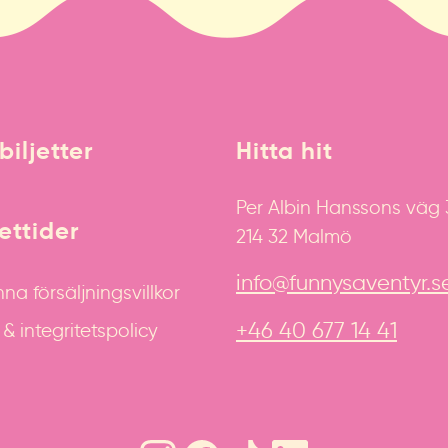
biljetter
Hitta hit
Per Albin Hanssons väg
ttider
214 32 Malmö
info@funnysaventyr.s
na försäljningsvillkor
+46 40 677 14 41
 integritetspolicy