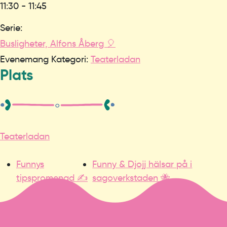
11:30 - 11:45
Serie:
Busligheter, Alfons Åberg 🎈
Evenemang Kategori:
Teaterladan
Plats
Teaterladan
Funnys
Funny & Djojj hälsar på i
tipspromenad ✍️
sagoverkstaden 🐝