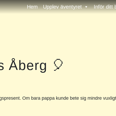
Hem
Upplev äventyret
Inför ditt
ns Åberg 🎈
agspresent. Om bara pappa kunde bete sig mindre vuxligt