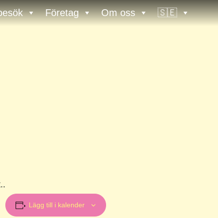
 besök
Företag
Om oss
🇸🇪
..
Lägg till i kalender