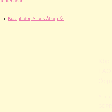
Teaterladan
Busligheter, Alfons Åberg 🎈
Köp b
FAQ
Öppe
Allmän
GDPR &