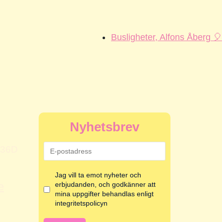
Busligheter, Alfons Åberg 🎈
Nyhetsbrev
 36D
Jag vill ta emot nyheter och
e
erbjudanden, och godkänner att
mina uppgifter behandlas enligt
integritetspolicyn