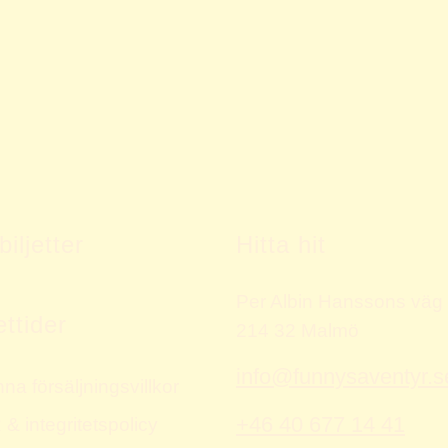
iljetter
Hitta hit
Per Albin Hanssons väg
ttider
214 32 Malmö
info@funnysaventyr.s
na försäljningsvillkor
+46 40 677 14 41
 integritetspolicy