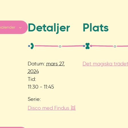
Detaljer
Plats
 kalender
Datum:
mars 27,
Det magiska träde
2024
Tid:
11:30 - 11:45
Serie:
Disco med Findus 👯