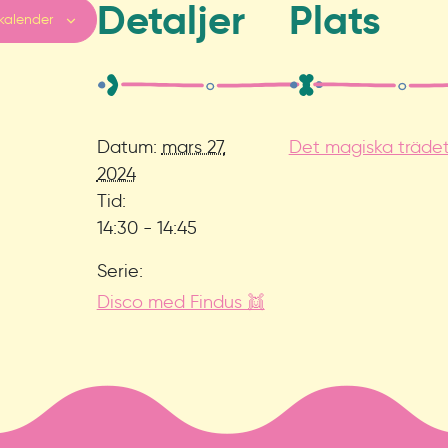
Detaljer
Plats
 kalender
Datum:
mars 27,
Det magiska träde
2024
Tid:
14:30 - 14:45
Serie:
Disco med Findus 👯