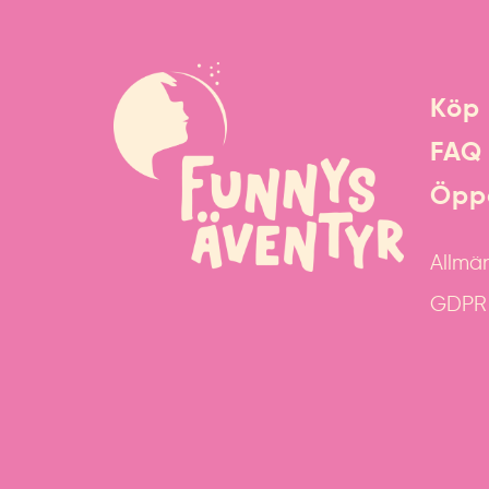
Köp 
FAQ
Öppe
Allmän
GDPR &