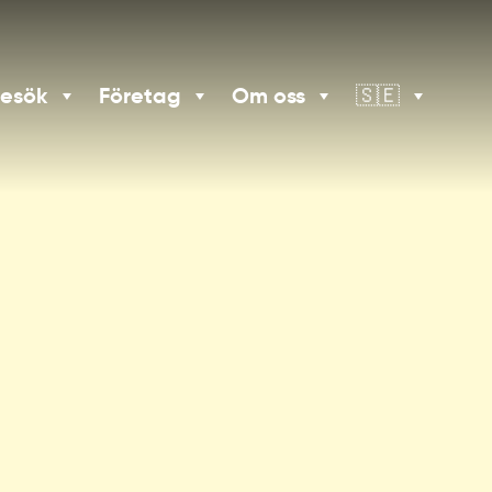
besök
Företag
Om oss
🇸🇪