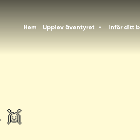
Hem
Upplev äventyret
Inför ditt 
 👯