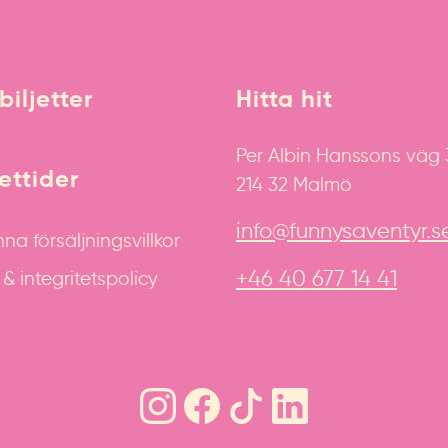
biljetter
Hitta hit
Per Albin Hanssons väg
ttider
214 32 Malmö
info@funnysaventyr.s
na försäljningsvillkor
+46 40 677 14 41
 integritetspolicy