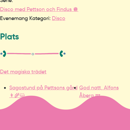
Serie:
Disco med Pettson och Findus 🪩
Evenemang Kategori:
Disco
Plats
Det magiska trädet
Sagostund på Pettsons gård
God natt, Alfons
👨‍🌾😺
Åberg 💤