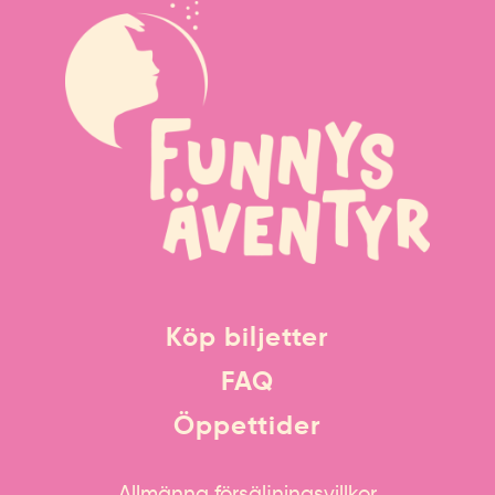
Köp biljetter
FAQ
Öppettider
Allmänna försäljningsvillkor