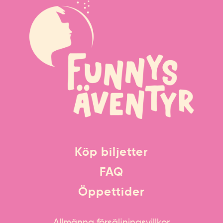
Köp biljetter
FAQ
Öppettider
Allmänna försäljningsvillkor