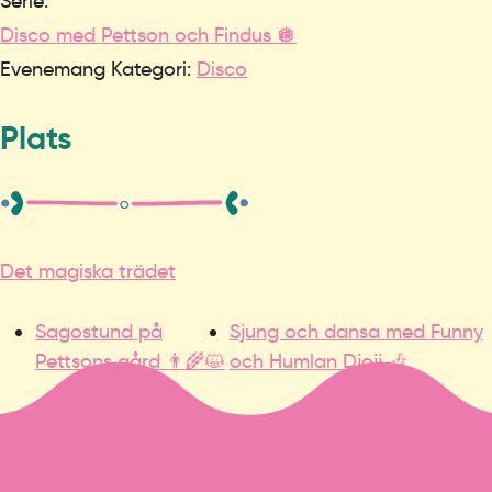
Serie:
Disco med Pettson och Findus 🪩
Evenemang Kategori:
Disco
Plats
Det magiska trädet
Sagostund på
Sjung och dansa med Funny
Pettsons gård 👨‍🌾😺
och Humlan Djojj 🎶