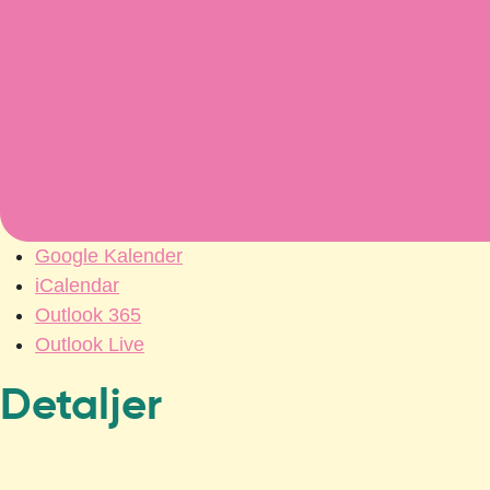
Google Kalender
iCalendar
Outlook 365
Outlook Live
Detaljer