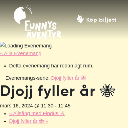
Köp biljett
« Alla Evenemang
Detta evenemang har redan ägt rum.
Evenemangs-serie:
Djojj fyller år 🐝
Djojj fyller år 🐝
mars 16, 2024 @ 11:30
-
11:45
«
Allsång med Findus 🎶
Djojj fyller år 🐝
»