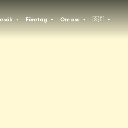
besök
Företag
Om oss
🇸🇪