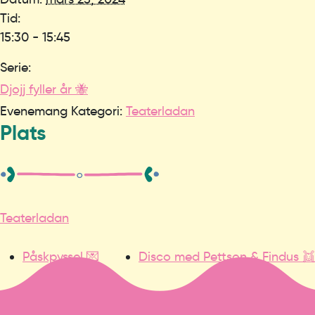
Tid:
15:30 - 15:45
Serie:
Djojj fyller år 🐝
Evenemang Kategori:
Teaterladan
Plats
Teaterladan
Påskpyssel 💌
Disco med Pettson & Findus 👯