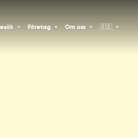
besök
Företag
Om oss
🇸🇪