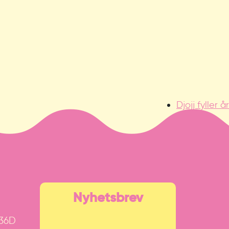
Djojj fyller år
Nyhetsbrev
 36D