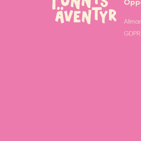
Öppe
Allmän
GDPR &