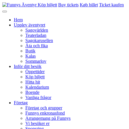
Köp biljett
Buy tickets
Køb billet
Ticket kaufen
Hem
Upplev äventyret
Sagovärlden
Teaterladan
Sagokarusellen
Äta och fika
Butik
Kalas
Sommarlov
Inför ditt besök
Öppettider
Köp biljett
Hitta hit
Kalendarium
Boende
Vanliga frågor
Företag
Företag och grupper
Funnys enkronasfond
Arrangemang på Funnys
Vi besöker er
Sponsring