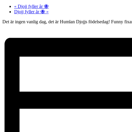
«
Djojj fyller år 🐝
Djojj fyller år 🐝
»
Det är ingen vanlig dag, det är Humlan Djojjs födelsedag! Funny fixa