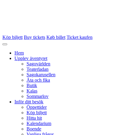
Köp biljett
Buy tickets
Køb billet
Ticket kaufen
Hem
Upplev äventyret
Sagovärlden
Teaterladan
Sagokarusellen
Äta och fika
Butik
Kalas
Sommarlov
Inför ditt besök
Öppettider
Köp biljett
Hitta hit
Kalendarium
Boende
Vanliga frågor