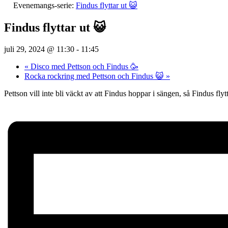
Evenemangs-serie:
Findus flyttar ut 😺
Findus flyttar ut 😺
juli 29, 2024 @ 11:30
-
11:45
«
Disco med Pettson och Findus 🥳
Rocka rockring med Pettson och Findus 😺
»
Pettson vill inte bli väckt av att Findus hoppar i sängen, så Findus flyt