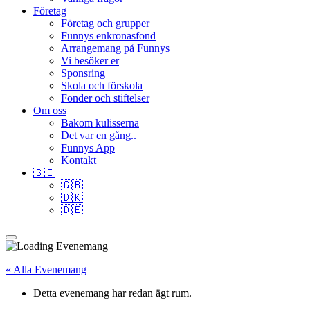
Företag
Företag och grupper
Funnys enkronasfond
Arrangemang på Funnys
Vi besöker er
Sponsring
Skola och förskola
Fonder och stiftelser
Om oss
Bakom kulisserna
Det var en gång..
Funnys App
Kontakt
🇸🇪
🇬🇧
🇩🇰
🇩🇪
« Alla Evenemang
Detta evenemang har redan ägt rum.