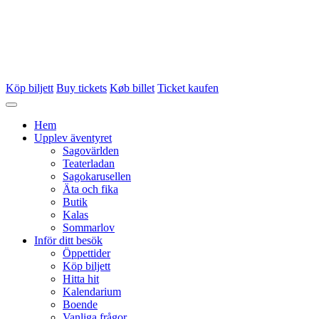
Köp biljett
Buy tickets
Køb billet
Ticket kaufen
Hem
Upplev äventyret
Sagovärlden
Teaterladan
Sagokarusellen
Äta och fika
Butik
Kalas
Sommarlov
Inför ditt besök
Öppettider
Köp biljett
Hitta hit
Kalendarium
Boende
Vanliga frågor