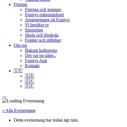
Företag
Företag och grupper
Funnys enkronasfond
Arrangemang på Funnys
Vi besöker er
Sponsring
Skola och förskola
Fonder och stiftelser
Om oss
Bakom kulisserna
Det var en gång..
Funnys App
Kontakt
🇸🇪
🇬🇧
🇩🇰
🇩🇪
« Alla Evenemang
Detta evenemang har redan ägt rum.