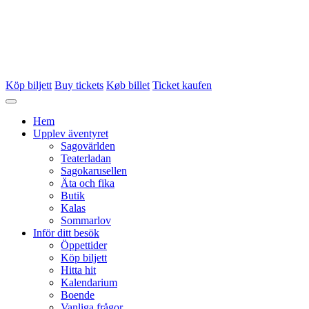
Köp biljett
Buy tickets
Køb billet
Ticket kaufen
Hem
Upplev äventyret
Sagovärlden
Teaterladan
Sagokarusellen
Äta och fika
Butik
Kalas
Sommarlov
Inför ditt besök
Öppettider
Köp biljett
Hitta hit
Kalendarium
Boende
Vanliga frågor