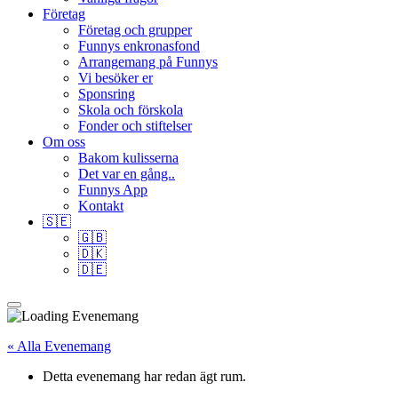
Företag
Företag och grupper
Funnys enkronasfond
Arrangemang på Funnys
Vi besöker er
Sponsring
Skola och förskola
Fonder och stiftelser
Om oss
Bakom kulisserna
Det var en gång..
Funnys App
Kontakt
🇸🇪
🇬🇧
🇩🇰
🇩🇪
« Alla Evenemang
Detta evenemang har redan ägt rum.