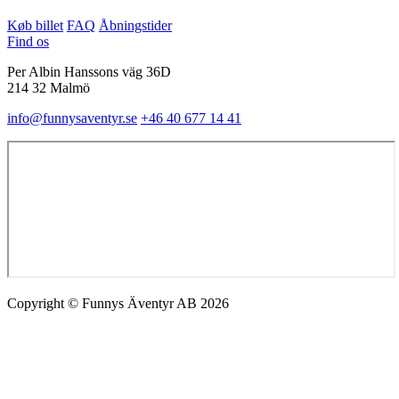
Køb billet
FAQ
Åbningstider
Find os
Per Albin Hanssons väg 36D
214 32 Malmö
info@funnysaventyr.se
+46 40 677 14 41
Copyright © Funnys Äventyr AB 2026