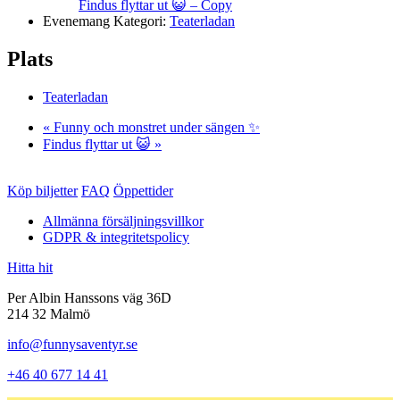
Findus flyttar ut 😺 – Copy
Evenemang Kategori:
Teaterladan
Plats
Teaterladan
«
Funny och monstret under sängen ✨
Findus flyttar ut 😺
»
Köp biljetter
FAQ
Öppettider
Allmänna försäljningsvillkor
GDPR & integritetspolicy
Hitta hit
Per Albin Hanssons väg 36D
214 32 Malmö
info@funnysaventyr.se
+46 40 677 14 41