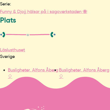
Serie:
Funny & Djojj hälsar på i sagoverkstaden 🐝
Plats
Läslusthuset
Sverige
Busligheter, Alfons Åberg
Busligheter, Alfons Åberg
🎈
🎈