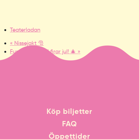
Teaterladan
«
Nissejakt 🎅
Funny och Djojj firar jul! 🎄
»
Köp biljetter
FAQ
Öppettider