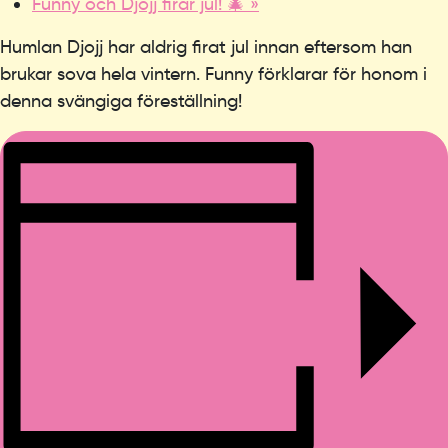
Funny och Djojj firar jul! 🎄
»
Humlan Djojj har aldrig firat jul innan eftersom han
brukar sova hela vintern. Funny förklarar för honom i
denna svängiga föreställning!