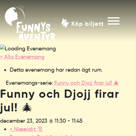
Köp biljett
« Alla Evenemang
Detta evenemang har redan ägt rum.
Evenemangs-serie:
Funny och Djojj firar jul! 🎄
Funny och Djojj firar
jul! 🎄
december 23, 2023 @ 11:30
-
11:45
«
Nissejakt 🎅