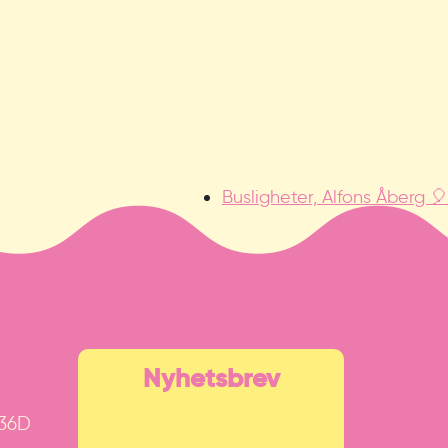
Busligheter, Alfons Åberg 🎈
Nyhetsbrev
 36D