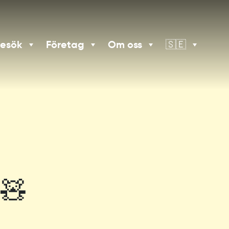
besök
Företag
Om oss
🇸🇪
🧸