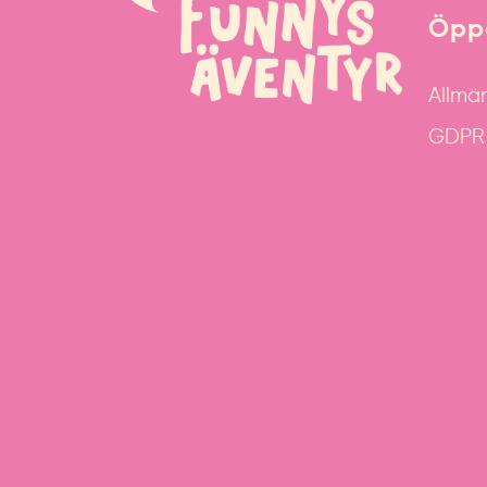
Öppe
Allmän
GDPR &