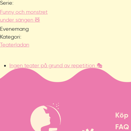
Serie:
Funny och monstret
under sängen 🧸
Evenemang
Kategori:
Teaterladan
Ingen teater på grund av repetition 🎭
Köp 
FAQ