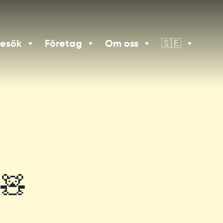
besök
Företag
Om oss
🇸🇪
🧸