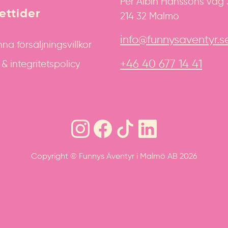
Per Albin Hanssons väg
ttider
214 32 Malmö
info@funnysaventyr.s
na försäljningsvillkor
+46 40 677 14 41
 integritetspolicy
Copyright © Funnys Äventyr i Malmö AB 2026