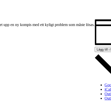
 det upp en ny kompis med ett kyligt problem som måste lösas.
Lägg till i
Goo
iCa
Out
Out