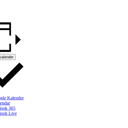
 kalender
gle Kalender
lendar
look 365
look Live