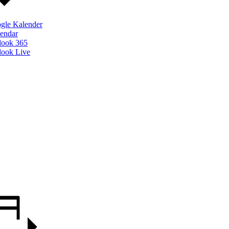
gle Kalender
lendar
look 365
look Live