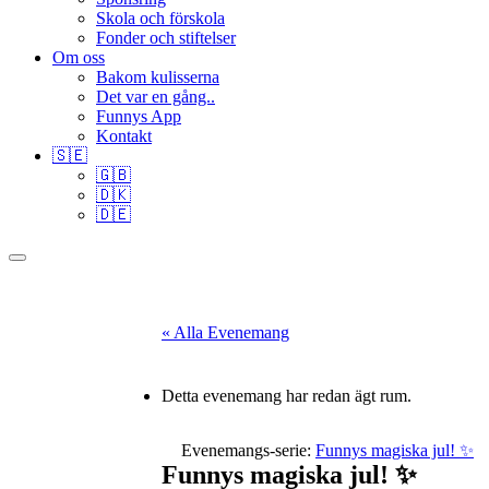
Skola och förskola
Fonder och stiftelser
Om oss
Bakom kulisserna
Det var en gång..
Funnys App
Kontakt
🇸🇪
🇬🇧
🇩🇰
🇩🇪
« Alla Evenemang
Detta evenemang har redan ägt rum.
Evenemangs-serie:
Funnys magiska jul! ✨
Funnys magiska jul! ✨