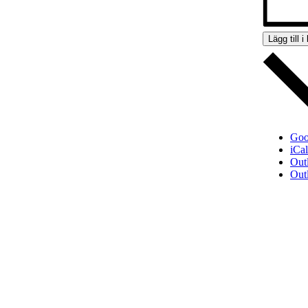
Lägg till i
Goo
iCa
Out
Out