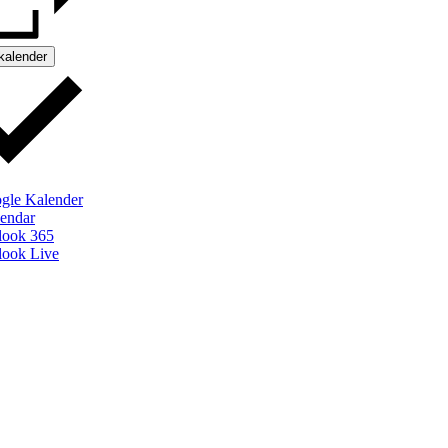
 kalender
gle Kalender
lendar
look 365
look Live