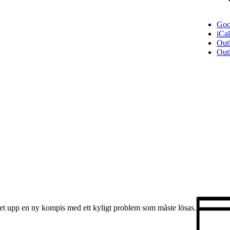
Goo
iCa
Out
Out
 det upp en ny kompis med ett kyligt problem som måste lösas.