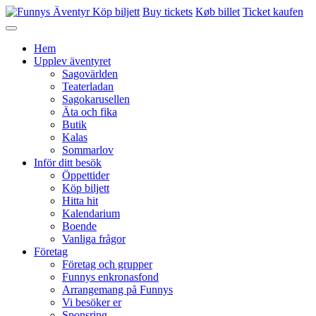
Köp biljett
Buy tickets
Køb billet
Ticket kaufen
Hem
Upplev äventyret
Sagovärlden
Teaterladan
Sagokarusellen
Äta och fika
Butik
Kalas
Sommarlov
Inför ditt besök
Öppettider
Köp biljett
Hitta hit
Kalendarium
Boende
Vanliga frågor
Företag
Företag och grupper
Funnys enkronasfond
Arrangemang på Funnys
Vi besöker er
Sponsring