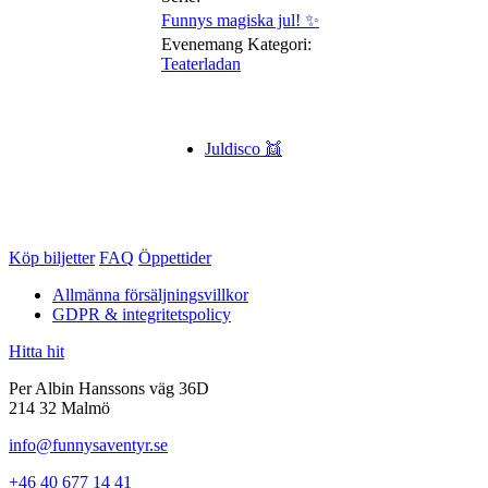
Funnys magiska jul! ✨
Evenemang Kategori:
Teaterladan
Juldisco 👯
Köp biljetter
FAQ
Öppettider
Allmänna försäljningsvillkor
GDPR & integritetspolicy
Hitta hit
Per Albin Hanssons väg 36D
214 32 Malmö
info@funnysaventyr.se
+46 40 677 14 41