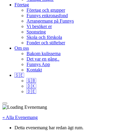
Företag
Företag och grupper
Funnys enkronasfond
Arrangemang på Funnys
Vi besöker er
Sponsring
Skola och förskola
Fonder och stiftelser
Om oss
Bakom kulisserna
Det var en gång..
Funnys App
Kontakt
🇸🇪
🇬🇧
🇩🇰
🇩🇪
« Alla Evenemang
Detta evenemang har redan ägt rum.