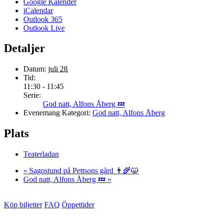
Google Kalender
iCalendar
Outlook 365
Outlook Live
Detaljer
Datum:
juli 28
Tid:
11:30 - 11:45
Serie:
God natt, Alfons Åberg 💤
Evenemang Kategori:
God natt, Alfons Åberg
Plats
Teaterladan
«
Sagostund på Pettsons gård 👨‍🌾😺
God natt, Alfons Åberg 💤
»
Köp biljetter
FAQ
Öppettider