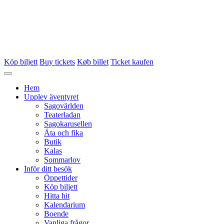
Köp biljett
Buy tickets
Køb billet
Ticket kaufen
Hem
Upplev äventyret
Sagovärlden
Teaterladan
Sagokarusellen
Äta och fika
Butik
Kalas
Sommarlov
Inför ditt besök
Öppettider
Köp biljett
Hitta hit
Kalendarium
Boende
Vanliga frågor