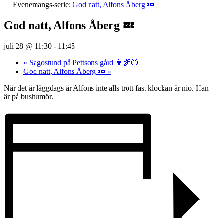
Evenemangs-serie:
God natt, Alfons Åberg 💤
God natt, Alfons Åberg 💤
juli 28 @ 11:30
-
11:45
«
Sagostund på Pettsons gård 👨‍🌾😺
God natt, Alfons Åberg 💤
»
När det är läggdags är Alfons inte alls trött fast klockan är nio. Han
är på bushumör..