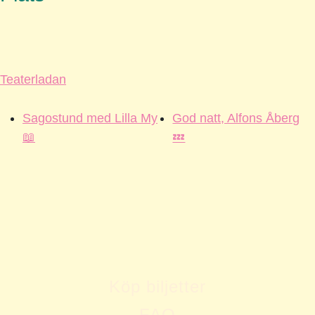
Teaterladan
Sagostund med Lilla My
God natt, Alfons Åberg
📖
💤
Köp biljetter
FAQ