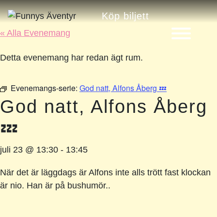
Köp biljett
« Alla Evenemang
Detta evenemang har redan ägt rum.
Evenemangs-serie:
God natt, Alfons Åberg 💤
God natt, Alfons Åberg
💤
juli 23 @ 13:30
-
13:45
När det är läggdags är Alfons inte alls trött fast klockan
är nio. Han är på bushumör..