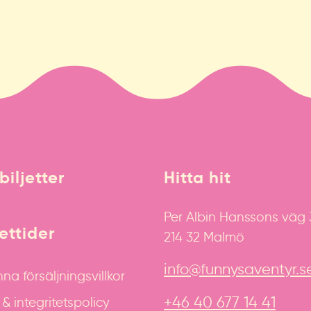
biljetter
Hitta hit
Per Albin Hanssons väg
ttider
214 32 Malmö
info@funnysaventyr.s
na försäljningsvillkor
+46 40 677 14 41
 integritetspolicy