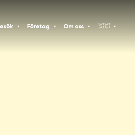
besök
Företag
Om oss
🇸🇪