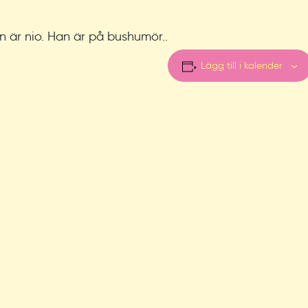
an är nio. Han är på bushumör..
Lägg till i kalender