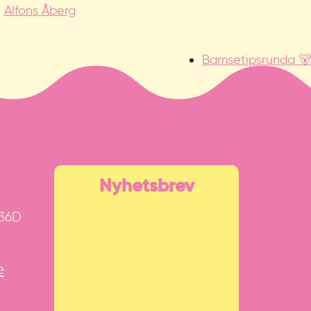
Alfons Åberg
Bamsetipsrunda 🐻
Nyhetsbrev
 36D
e