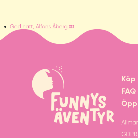
God natt, Alfons Åberg 💤
Köp 
FAQ
Öppe
Allmän
GDPR &