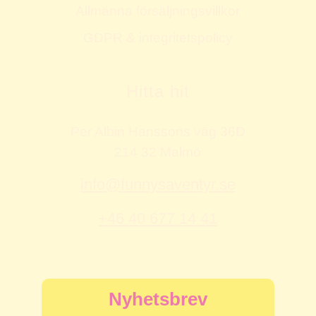
Allmänna försäljningsvillkor
GDPR & integritetspolicy
Hitta hit
Per Albin Hanssons väg 36D
214 32 Malmö
info@funnysaventyr.se
+46 40 677 14 41
Nyhetsbrev