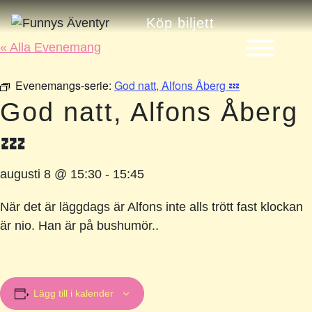
Köp biljett
« Alla Evenemang
Evenemangs-serie:
God natt, Alfons Åberg 💤
God natt, Alfons Åberg
💤
augusti 8 @ 15:30
-
15:45
När det är läggdags är Alfons inte alls trött fast klockan
är nio. Han är på bushumör..
Lägg till i kalender