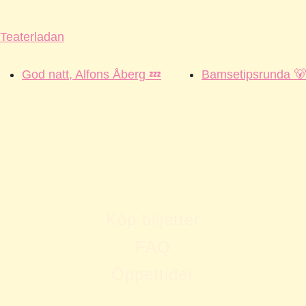
Teaterladan
God natt, Alfons Åberg 💤
Bamsetipsrunda 🐻
Köp biljetter
FAQ
Öppettider