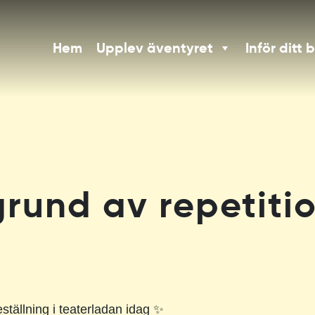
Hem
Upplev äventyret
Inför ditt 
grund av repetiti
ställning i teaterladan idag ✨