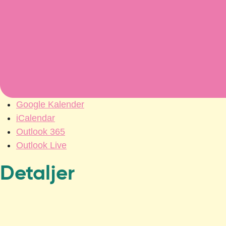
Google Kalender
iCalendar
Outlook 365
Outlook Live
Detaljer