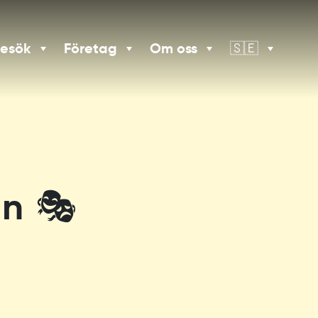
besök
Företag
Om oss
🇸🇪
on 🎭