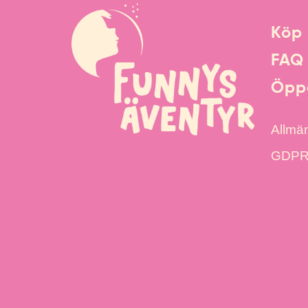
Köp 
FAQ
Öppe
Allmän
GDPR &